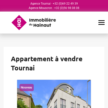
Agence Tournai
·
+32 (0)69 22 49 39
Agence Mouscron
·
+32 (0)56 98 08 08
Appartement à vendre
Tournai
Nouveau