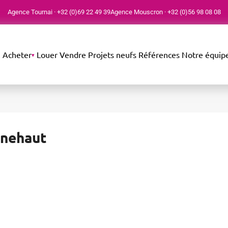
Agence Tournai
·
+32 (0)69 22 49 39
Agence Mouscron
·
+32 (0)56 98 08 08
Acheter
Louer
Vendre
Projets neufs
Références
Notre équip
unehaut