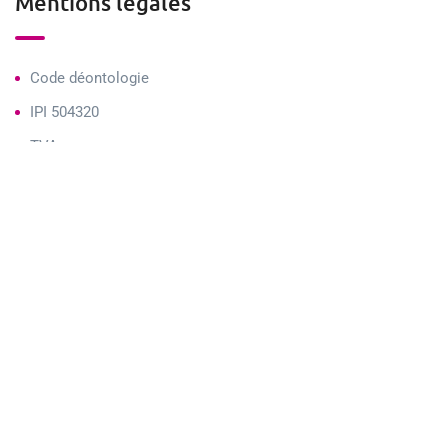
Mentions légales
Code déontologie
IPI 504320
TVA
Comptes Tiers
Honoraires
Assurances BC
Agence Tournai
Bd Delwart 11, 7500 Tournai
contact@immobiliereduhainaut.be