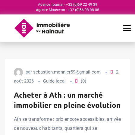
Agence Tournai
·
+32 (0)69 22 49 39
Agence Mouscron
·
+32 (0)56 98 08 08
par
sebastien.monnier59@gmail.com
2
août 2026
Guide local
(0)
Acheter à Ath : un marché
immobilier en pleine évolution
Ath se transforme : prix encore accessibles, arrivée
de nouveaux habitants, quartiers qui se