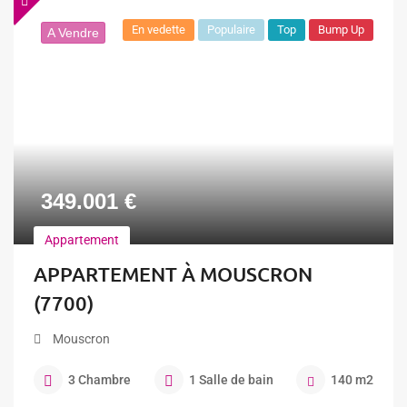
En vedette
Populaire
Top
Bump Up
A Vendre
349.001
€
Appartement
APPARTEMENT À MOUSCRON
(7700)
Mouscron
3
Chambre
1
Salle de bain
140
m2