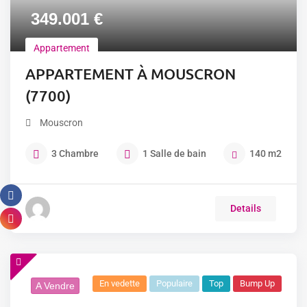
349.001
€
Appartement
APPARTEMENT À MOUSCRON
(7700)
Mouscron
3
Chambre
1
Salle de bain
140
m2
Details
En vedette
Populaire
Top
Bump Up
A Vendre