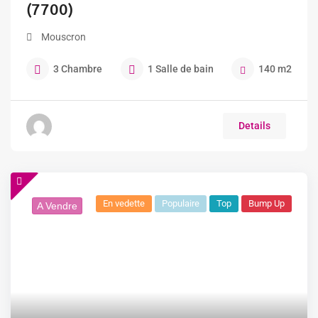
(7700)
Mouscron
3
Chambre
1
Salle de bain
140
m2
Details
En vedette
Populaire
Top
Bump Up
A Vendre