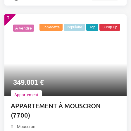
En vedette
Populaire
Top
Bump Up
A Vendre
349.001
€
Appartement
APPARTEMENT À MOUSCRON
(7700)
Mouscron