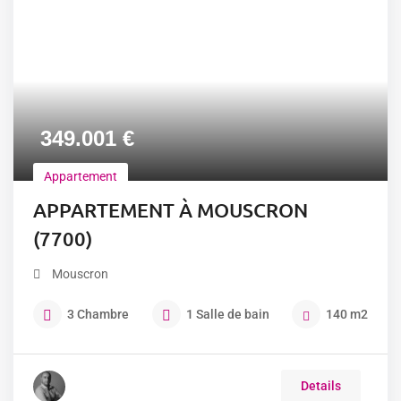
349.001
€
Appartement
APPARTEMENT À MOUSCRON
(7700)
Mouscron
3
Chambre
1
Salle de bain
140
m2
Details