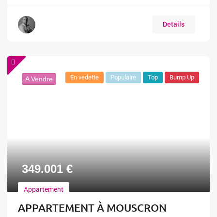
Details
En vedette
Populaire
Top
Bump Up
A Vendre
349.001
€
Appartement
APPARTEMENT À MOUSCRON