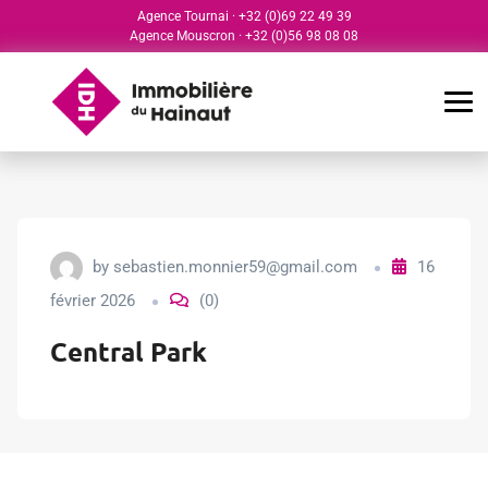
Agence Tournai
·
+32 (0)69 22 49 39
Agence Mouscron
·
+32 (0)56 98 08 08
by
sebastien.monnier59@gmail.com
16
février 2026
(0)
Central Park