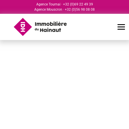
Agence Tournai
·
+32 (0)69 22 49 39
Agence Mouscron
·
+32 (0)56 98 08 08