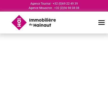
Agence Tournai
·
+32 (0)69 22 49 39
Agence Mouscron
·
+32 (0)56 98 08 08