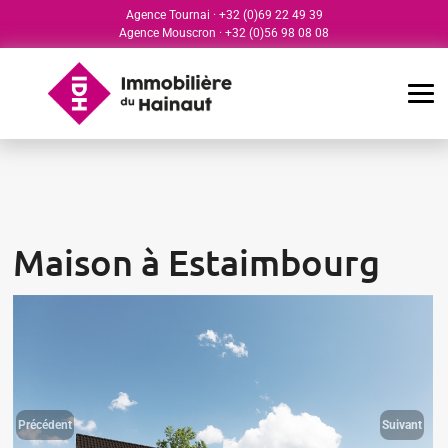
Agence Tournai
·
+32 (0)69 22 49 39
Agence Mouscron
·
+32 (0)56 98 08 08
Maison à Estaimbourg
Précédent
Suivant