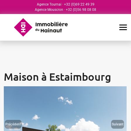
Agence Tournai
·
+32 (0)69 22 49 39
Agence Mouscron
·
+32 (0)56 98 08 08
Maison à Estaimbourg
Précédent
Suivant