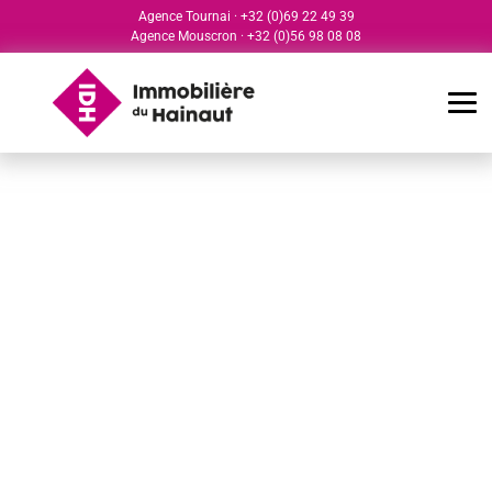
Agence Tournai
·
+32 (0)69 22 49 39
Agence Mouscron
·
+32 (0)56 98 08 08