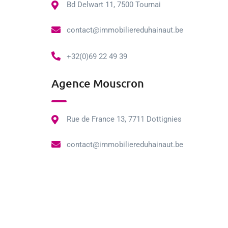
Bd Delwart 11, 7500 Tournai
contact@immobiliereduhainaut.be
+32(0)69 22 49 39
Agence Mouscron
Rue de France 13, 7711 Dottignies
contact@immobiliereduhainaut.be
+32(0)56 98 08 08
2026© – Tous droits réservés. Création par wapix.be