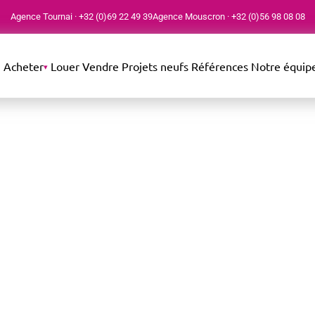
Agence Tournai
·
+32 (0)69 22 49 39
Agence Mouscron
·
+32 (0)56 98 08 08
Acheter
Louer
Vendre
Projets neufs
Références
Notre équip