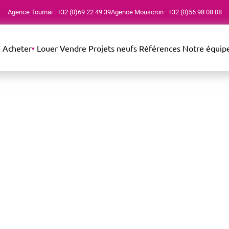
Agence Tournai
·
+32 (0)69 22 49 39
Agence Mouscron
·
+32 (0)56 98 08 08
Acheter
Louer
Vendre
Projets neufs
Références
Notre équip