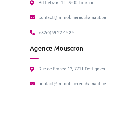
Bd Delwart 11, 7500 Tournai
contact@immobiliereduhainaut.be
+32(0)69 22 49 39
Agence Mouscron
Rue de France 13, 7711 Dottignies
contact@immobiliereduhainaut.be
+32(0)56 98 08 08
2026© – Tous droits réservés. Création par wapix.be