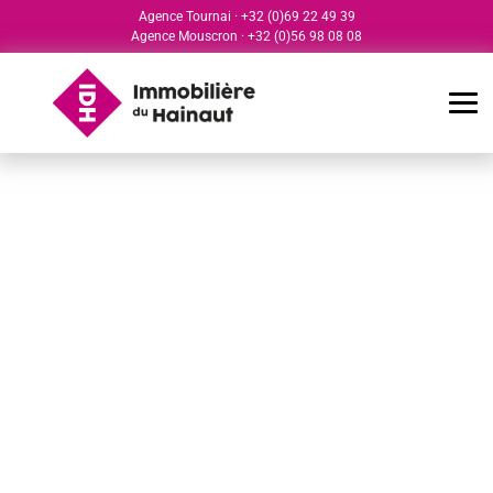
Agence Tournai
·
+32 (0)69 22 49 39
Agence Mouscron
·
+32 (0)56 98 08 08