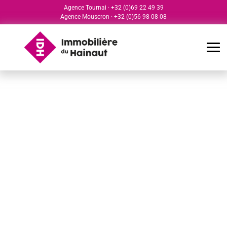
Agence Tournai
·
+32 (0)69 22 49 39
Agence Mouscron
·
+32 (0)56 98 08 08