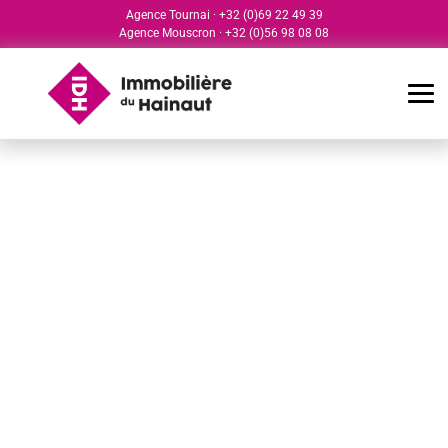
Agence Tournai
·
+32 (0)69 22 49 39
Agence Mouscron
·
+32 (0)56 98 08 08