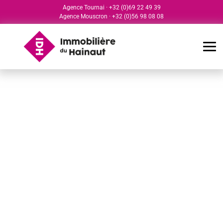
Agence Tournai
·
+32 (0)69 22 49 39
Agence Mouscron
·
+32 (0)56 98 08 08